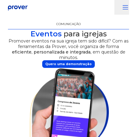
Prover - Página inicial
Abr
Fechar menu de navegação
COMUNICAÇÃO
Eventos
para igrejas
Promover eventos na sua igreja tem sido difícil? Com as
ferramentas da Prover, você organiza de forma
eficiente, personalizada e integrada,
em questão de
minutos.
Quero uma demonstração