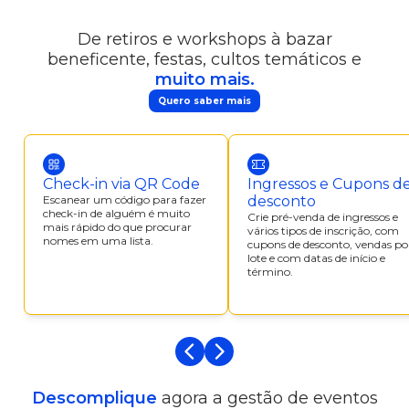
De retiros e workshops à bazar
beneficente, festas, cultos temáticos e
muito mais.
Quero saber mais
Check-in via QR Code
Ingressos e Cupons d
Escanear um código para fazer
desconto
check-in de alguém é muito
Crie pré-venda de ingressos e
mais rápido do que procurar
vários tipos de inscrição, com
nomes em uma lista.
cupons de desconto, vendas po
lote e com datas de início e
término.
Voltar
Avançar
Descomplique
agora a gestão de eventos