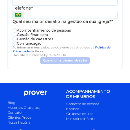
Telefone*
Qual seu maior desafio na gestão da sua igreja?*
Acompanhamento de pessoas
Gestão financeira
Gestão de cadastros
Comunicação
Ao informar meus dados, estou ciente das diretrizes da
Política de
Privacidade
da Prover.
This site is protected by reCAPTCHA.
Quero uma demonstração
ACOMPANHAMENTO
SISTEMA PROVER
DE MEMBROS
Blog
Cadastro de pessoas
Materiais Gratuitos
Ensinos
Contato
Grupos e células
Clientes Prover
Ministério Infantil
Nossa história